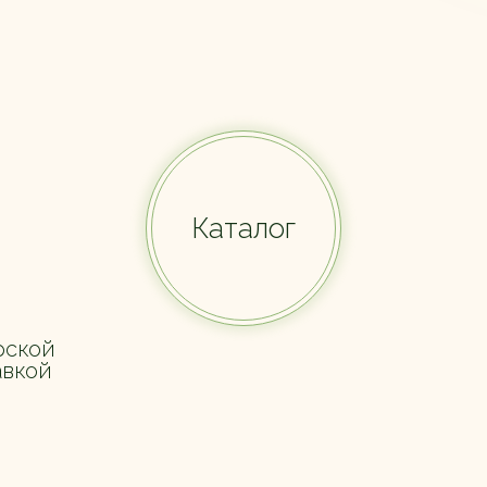
Каталог
рской
авкой