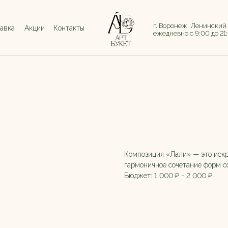
г. Воронеж, Ленинский
тавка
Акции
Контакты
ежедневно с 9:00 до 21
"Лали" с хризант
1800,00
р.
Заказать букет
Композиция «Лали» — это искр
гармоничное сочетание форм с
Бюджет: 1 000 ₽ - 2 000 ₽