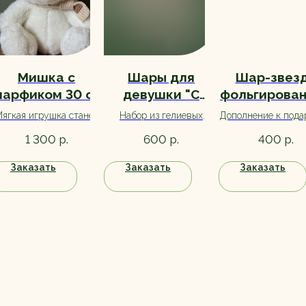
Мишка с
Шары для
Шар-звез
арфиком 30 см
девушки "С
фольгирова
в ассортименте
Днем Рождения"
"С Днем
ягкая игрушка станет
Набор из гелиевых
Дополнение к пода
3 шт.
Рождения
тличным дополнением к
шариков с обработкой
день рождения. Бо
р.
р.
р.
1 300
600
400
букету, а также станет
для долгого полета.
выбор, ассортим
рекрасным вариантом
уточняйте при зак
Заказать
Заказать
Заказать
самостоятельного
подарка.