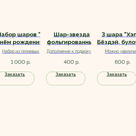
Набор шаров "С
Шар-звезда
3 шара "Хэ
нём рождения"
фольгированный
Бёздэй, було
с
"Пудра"
Набор из гелиевых
Дополнение к подарку на
Можно увеличи
комплиментами
шариков с обработкой
день рождения. Большой
количество шар
р.
р.
р.
1 000
400
600
для долгого полета.
выбор, ассортимент
уточняйте пр
уточняйте при заказе.
оформлении.
Заказать
Заказать
Заказать