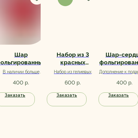
Шар
Набор из 3
Шар-серд
ольгированный
красных
фольгирова
Сердце
латексных
фиолетов
В наличии больше
Набор из гелиевых
Дополнение к пода
ассортименте
сердец
ветов. Уточняйте цвет
шариков с обработкой
день рождения. Бо
р.
р.
р.
400
600
400
при заказе :)
для долгого полета.
выбор, ассортим
уточняйте при зак
Заказать
Заказать
Заказать