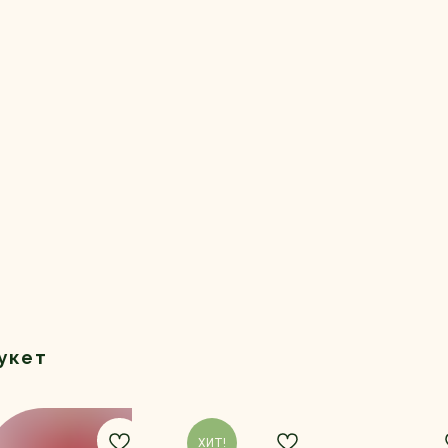
укет
ХИТ!