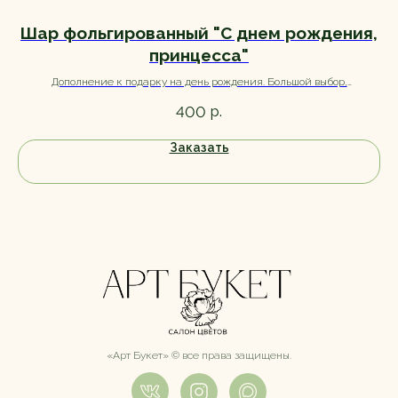
Шар фольгированный "С днем рождения,
принцесса"
Дополнение к подарку на день рождения. Большой выбор,
О
ассортимент уточняйте при заказе.
р.
400
Заказать
«Арт Букет» ©️ все права защищены.