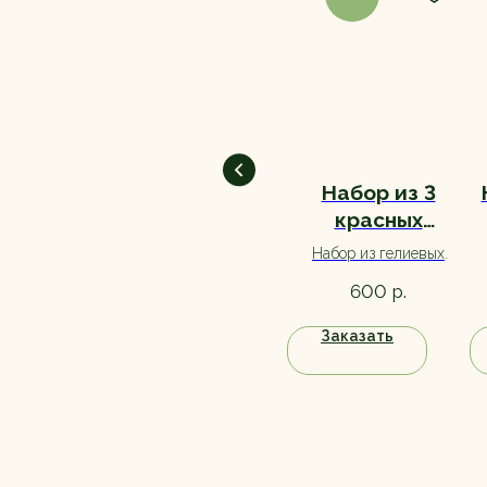
3 шара-
Набор из 3
комплимента #4
красных
латексных
Набор из гелиевых
Набор из гелиевых
сердец
шариков с обработкой
шариков с обработкой
р.
р.
600
600
для долгого полета.
для долгого полета.
Заказать
Заказать