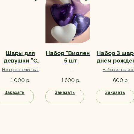
Шары для
Набор "Виолент"
Набор 3 шар
девушки "С
5 шт
днём рожде
нем Рождения"
разноцвет
Набор из гелиевых
Набор из гелие
5 шт.
шариков с обработкой
Набор из гелиевых
шариков с обрабо
р.
р.
р.
1 000
1 600
600
для долгого полета.
шариков с обработкой
для долгого поле
для долгого полета. В
Заказать
Заказать
Заказать
составе также
фольгированные шары