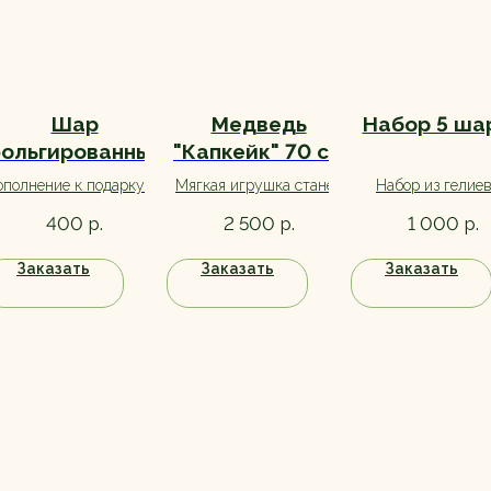
Шар
Медведь
Набор 5 ша
ольгированный
"Капкейк" 70 см
"С днем
в ассортименте
полнение к подарку на
Мягкая игрушка станет
Набор из гелие
рождения,
ень рождения. Большой
отличным дополнением к
шариков с обрабо
р.
р.
р.
400
2 500
1 000
принцесса"
выбор, ассортимент
букету, а также станет
для долгого поле
уточняйте при заказе.
прекрасным вариантом
Заказать
Заказать
Заказать
самостоятельного
подарка.