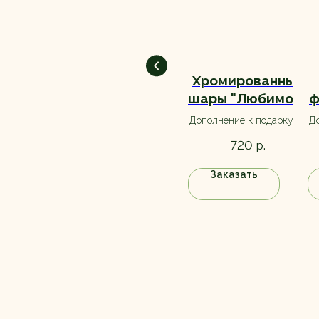
Игрушка
Хромированные
"Слоник"
шары "Любимой"
ф
3 шт
Мягкая игрушка станет
Дополнение к подарку на
До
отличным дополнением к
день рождения любимой
д
р.
р.
1 100
720
букету, а также станет
или на любой другой
прекрасным вариантом
праздник. Большой
Заказать
Заказать
самостоятельного
выбор, ассортимент
подарка.
уточняйте при заказе.