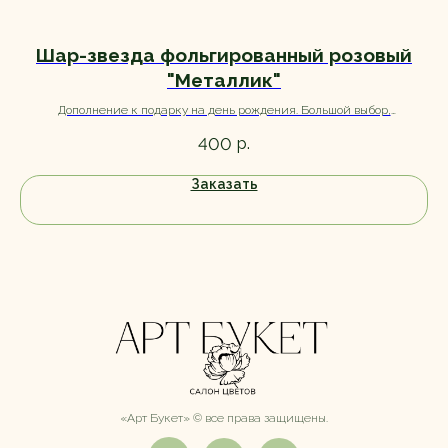
Шар-звезда фольгированный розовый
"Металлик"
Дополнение к подарку на день рождения. Большой выбор,
Мин
ассортимент уточняйте при заказе.
р.
400
Заказать
«Арт Букет» ©️ все права защищены.