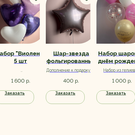
абор "Виолент"
Шар-звезда
Набор шаро
5 шт
фольгированный
днём рожде
розовый
красотка" 
Дополнение к подарку на
Набор из гелие
"Металлик"
девушки
Набор из гелиевых
день рождения. Большой
шариков с обрабо
р.
р.
р.
1 600
400
1 000
шариков с обработкой
выбор, ассортимент
для долгого поле
для долгого полета. В
уточняйте при заказе.
Заказать
Заказать
Заказать
составе также
фольгированные шары