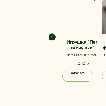
Набор шаров "С
Игрушка "Пес
Днем Рождения"
веснушка"
ф
6 шт
Отличное дополнение на
Мягкая игрушка станет
До
день рождения. В
отличным дополнением к
д
р.
р.
1 200
1 050
наличии много цветов,
букету, а также станет
уточняйте при заказе.
прекрасным вариантом
Заказать
Заказать
самостоятельного
подарка.