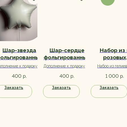
Шар-звезда
Шар-сердце
Набор из 
ольгированный
фольгированный
розовых
бежевый
розовый
латексны
полнение к подарку на
Дополнение к подарку на
Набор из гелие
сердец
ень рождения. Большой
день рождения. Большой
шариков с обрабо
р.
р.
р.
400
400
1 000
выбор, ассортимент
выбор, ассортимент
для долгого поле
уточняйте при заказе.
уточняйте при заказе.
Заказать
Заказать
Заказать