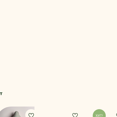
т
ХИТ!