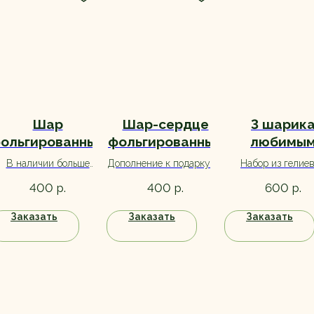
Шар
Шар-сердце
3 шарик
ольгированный
фольгированный
любимы
Сердце
розовый
В наличии больше
Дополнение к подарку на
Набор из гелие
ассортименте
"Металлик"
ветов. Уточняйте цвет
день рождения. Большой
шариков с обрабо
р.
р.
р.
400
400
600
при заказе :)
выбор, ассортимент
для долгого поле
уточняйте при заказе.
Заказать
Заказать
Заказать