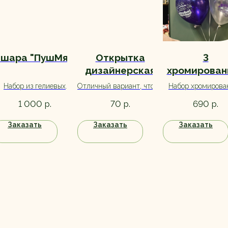
 шара "ПушМяу"
Открытка
3
дизайнерская
хромирован
шарика д
Набор из гелиевых
Отличный вариант, чтобы
Набор хромирова
мужчины
шариков с обработкой
передать свое
шариков для парня
р.
р.
р.
1 000
70
690
для долгого полета.
поздравление любимой
Рождения
или коллеге. Эффект от
Заказать
Заказать
Заказать
цветов точно усилится!