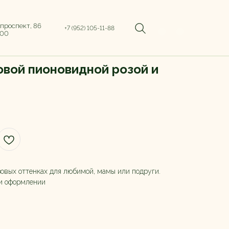
 проспект, 86
+7 (952) 105-11-88
:00
товой пионовидной розой и
овых оттенках для любимой, мамы или подруги.
ри оформлении