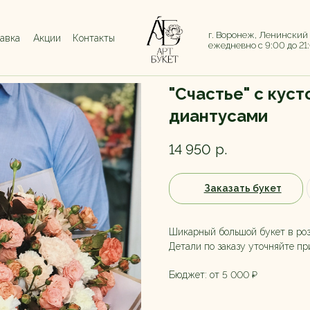
г. Воронеж, Ленинский
тавка
Акции
Контакты
ежедневно с 9:00 до 21
"Счастье" с кус
диантусами
14 950
р.
Заказать букет
Шикарный большой букет в роз
Детали по заказу уточняйте п
Бюджет: от 5 000 ₽