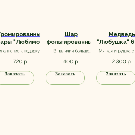
Хромированные
Шар
Медведь
ары "Любимой"
фольгированный
"Любушка" 6
3 шт
Сердце
полнение к подарку на
В наличии больше
Мягкая игрушка с
ассортименте
ень рождения любимой
цветов. Уточняйте цвет
отличным дополне
р.
р.
р.
720
400
2 300
или на любой другой
при заказе :)
букету, а также с
праздник. Большой
прекрасным вари
Заказать
Заказать
Заказать
выбор, ассортимент
самостоятельно
уточняйте при заказе.
подарка.