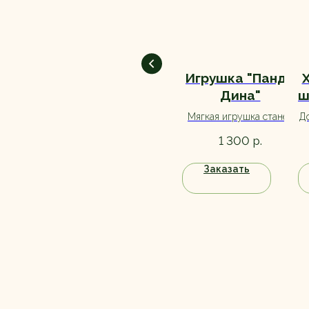
Шар-сердце
Игрушка "Панда
фольгированный
Дина"
ш
розовый
Дополнение к подарку на
Мягкая игрушка станет
До
день рождения. Большой
отличным дополнением к
д
р.
р.
400
1 300
выбор, ассортимент
букету, а также станет
уточняйте при заказе.
прекрасным вариантом
Заказать
Заказать
самостоятельного
подарка.