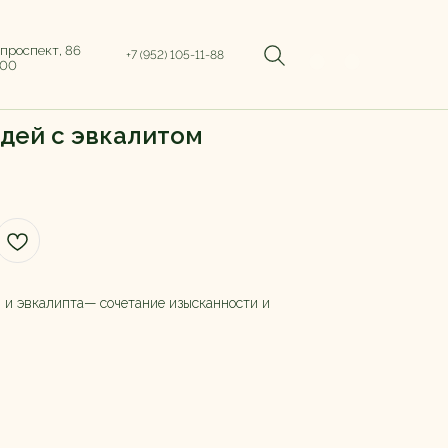
 проспект, 86
+7 (952) 105-11-88
:00
дей с эвкалитом
й и эвкалипта— сочетание изысканности и